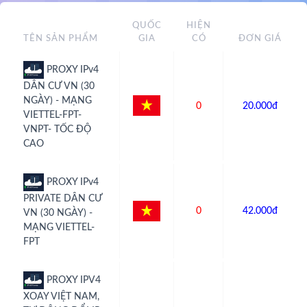
QUỐC
HIỆN
TÊN SẢN PHẨM
GIA
CÓ
ĐƠN GIÁ
PROXY IPv4
DÂN CƯ VN (30
NGÀY) - MẠNG
0
20.000đ
VIETTEL-FPT-
VNPT- TỐC ĐỘ
CAO
PROXY IPv4
PRIVATE DÂN CƯ
0
42.000đ
VN (30 NGÀY) -
MẠNG VIETTEL-
FPT
PROXY IPV4
XOAY VIỆT NAM,