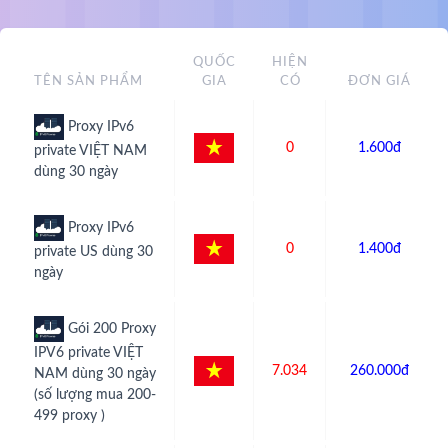
QUỐC
HIỆN
TÊN SẢN PHẨM
GIA
CÓ
ĐƠN GIÁ
Proxy IPv6
0
1.600đ
private VIỆT NAM
dùng 30 ngày
Proxy IPv6
0
1.400đ
private US dùng 30
ngày
Gói 200 Proxy
IPV6 private VIỆT
7.034
260.000đ
NAM dùng 30 ngày
(số lượng mua 200-
499 proxy )