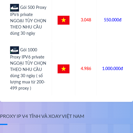
Gói 500 Proxy
IPV6 private
3.048
550.000đ
NGOẠI TÙY CHỌN
THEO NHU CẦU
dùng 30 ngày
Gói 1000
Proxy IPV6 private
NGOẠI TÙY CHỌN
4.986
1.000.000đ
THEO NHU CẦU
dùng 30 ngày ( số
lượng mua từ 200-
499 proxy )
PROXY IP V4 TĨNH VÀ XOAY VIỆT NAM