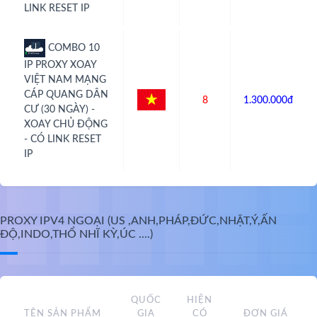
LINK RESET IP
COMBO 10
IP PROXY XOAY
VIỆT NAM MẠNG
CÁP QUANG DÂN
8
1.300.000đ
CƯ (30 NGÀY) -
XOAY CHỦ ĐỘNG
- CÓ LINK RESET
IP
PROXY IPV4 NGOẠI (US ,ANH,PHÁP,ĐỨC,NHẬT,Ý,ẤN
ĐỘ,INDO,THỔ NHĨ KỲ,ÚC ....)
QUỐC
HIỆN
TÊN SẢN PHẨM
GIA
CÓ
ĐƠN GIÁ