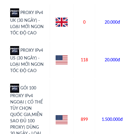
PROXY IPv4
UK (30 NGÀY) -
0
20.000đ
LOẠI MỚI NGON
TỐC ĐỘ CAO
PROXY IPv4
US (30 NGÀY) -
118
20.000đ
LOẠI MỚI NGON
TỐC ĐỘ CAO
GÓI 100
PROXY IPv4
NGOẠI ( CÓ THỂ
TÙY CHỌN
QUỐC GIA,MIỄN
899
1.500.000đ
SAO ĐỦ 100
PROXY) DÙNG
30 NGÀY - LOẠI