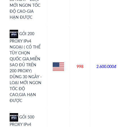
MỚI NGON TỐC
ĐỘ CAO-GIA
HẠN ĐƯỢC
GÓI 200
PROXY IPv4
NGOẠI ( CÓ THỂ
TÙY CHỌN
QUỐC GIA,MIỄN
SAO ĐỦ TRÊN
998
2.600.000đ
200 PROXY)
DÙNG 30 NGÀY -
LOẠI MỚI NGON
TỐC ĐỘ
CAO,GIA HẠN
ĐƯỢC
GÓI 500
PROXY IPv4