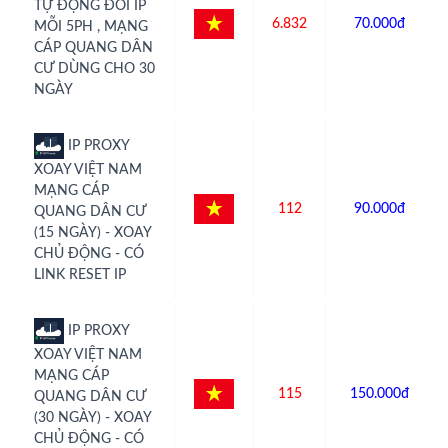
TỰ ĐỘNG ĐỔI IP
6.832
70.000đ
MỖI 5PH , MẠNG
CÁP QUANG DÂN
CƯ DÙNG CHO 30
NGÀY
IP PROXY
XOAY VIỆT NAM
MẠNG CÁP
112
90.000đ
QUANG DÂN CƯ
(15 NGÀY) - XOAY
CHỦ ĐỘNG - CÓ
LINK RESET IP
IP PROXY
XOAY VIỆT NAM
MẠNG CÁP
115
150.000đ
QUANG DÂN CƯ
(30 NGÀY) - XOAY
CHỦ ĐỘNG - CÓ